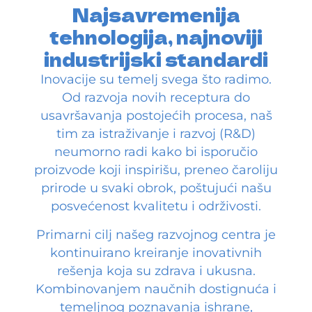
Najsavremenija
tehnologija, najnoviji
industrijski standardi
Inovacije su temelj svega što radimo.
Od razvoja novih receptura do
usavršavanja postojećih procesa, naš
tim za istraživanje i razvoj (R&D)
neumorno radi kako bi isporučio
proizvode koji inspirišu, preneo čaroliju
prirode u svaki obrok, poštujući našu
posvećenost kvalitetu i održivosti.
Primarni cilj našeg razvojnog centra je
kontinuirano kreiranje inovativnih
rešenja koja su zdrava i ukusna.
Kombinovanjem naučnih dostignuća i
temeljnog poznavanja ishrane,