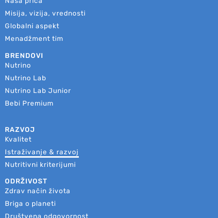
Naša priča
Misija, vizija, vrednosti
Globalni aspekt
Menadžment tim
BRENDOVI
Nutrino
Nutrino Lab
Nutrino Lab Junior
Bebi Premium
RAZVOJ
Kvalitet
Istraživanje & razvoj
Nutritivni kriterijumi
ODRŽIVOST
Zdrav način života
Briga o planeti
Društvena odgovornost