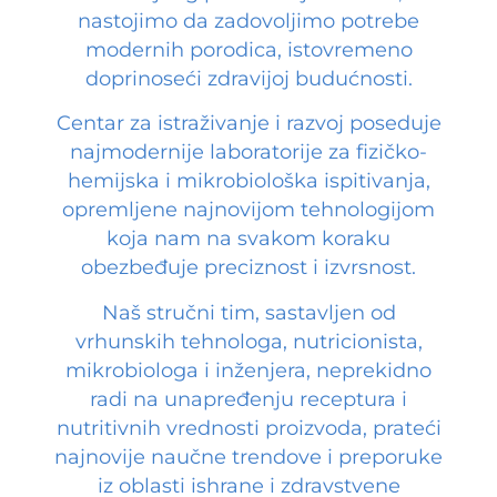
nastojimo da zadovoljimo potrebe
modernih porodica, istovremeno
doprinoseći zdravijoj budućnosti.
Centar za istraživanje i razvoj poseduje
najmodernije laboratorije za fizičko-
hemijska i mikrobiološka ispitivanja,
opremljene najnovijom tehnologijom
koja nam na svakom koraku
obezbeđuje preciznost i izvrsnost.
Naš stručni tim, sastavljen od
vrhunskih tehnologa, nutricionista,
mikrobiologa i inženjera, neprekidno
radi na unapređenju receptura i
nutritivnih vrednosti proizvoda, prateći
najnovije naučne trendove i preporuke
iz oblasti ishrane i zdravstvene